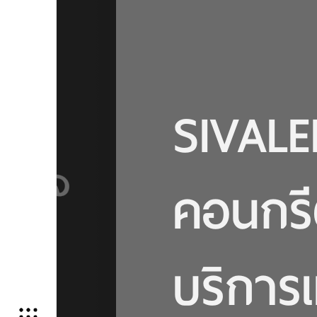
S
I
V
A
L
E
E
I
N
S
P
E
C
T
O
R
บ
ิ
ก
า
ร
ั
ต
ร
ว
จ
า
น
ค
อ
น
โ
ด
่
อ
น
โ
อ
น
ต
ร
ว
จ
ส
อ
บ
ง
า
น
อ
ส
้
า
ง
ต
ม
าน
ิ
ศ
ว
ก
ร
ส
ถ
า
ป
ิ
โ
น
SIVALE
บ
้
คอนกรี
่
บริการ